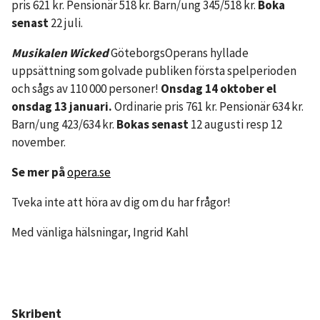
pris 621 kr. Pensionär 518 kr. Barn/ung 345/518 kr.
Boka
senast
22 juli.
Musikalen Wicked
GöteborgsOperans hyllade
uppsättning som golvade publiken första spelperioden
och sågs av 110 000 personer!
Onsdag 14 oktober el
onsdag 13 januari.
Ordinarie pris 761 kr. Pensionär 634 kr.
Barn/ung 423/634 kr.
Bokas senast
12 augusti resp 12
november.
Se mer
på
opera.se
Tveka inte att höra av dig om du har frågor!
Med vänliga hälsningar, Ingrid Kahl
Skribent