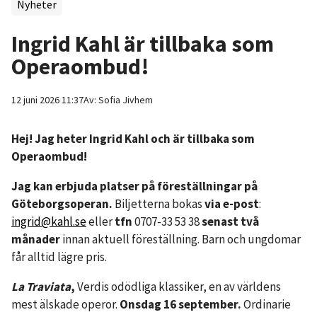
Nyheter
Ingrid Kahl är tillbaka som
Operaombud!
12 juni 2026 11:37
Av:
Sofia
Jivhem
Hej! Jag heter Ingrid Kahl och är tillbaka som
Operaombud!
Jag kan erbjuda platser på föreställningar på
Göteborgsoperan.
Biljetterna bokas
via e-post
:
ingrid@kahl.se
eller
tfn
0707-33 53 38
senast två
månader
innan aktuell föreställning. Barn och ungdomar
får alltid lägre pris.
La Traviata
,
Verdis odödliga klassiker, en av världens
mest älskade operor.
Onsdag 16 september.
Ordinarie